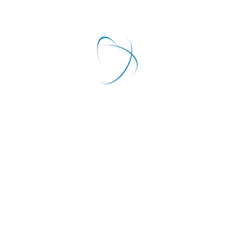
Ессентуки
Другие материалы в этой категории:
« Санаторий "Здоровье" Ж
САНАТОРНО-КУРОРТНЫЙ
ОТДЫХ И ЛЕЧЕНИЕ