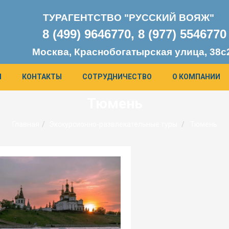
ТУРАГЕНТСТВО "РУССКИЙ ВОЯЖ"
8 (499) 9646770, 8 (977) 554677
0
Москва, Краснобогатырская улица, 38с
Я
КОНТАКТЫ
СОТРУДНИЧЕСТВО
О КОМПАНИИ
Тюмень
Главная
Экскурсионно-развлекательные туры
Тюмень