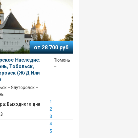
от 28 700 руб
рское Наследие:
Тюмень
нь, Тобольск,
–
оровск (ж/д Или
)
ьск – Ялуторовск –
нь
1
ура:
Выходного дня
2
:
3
3
4
5