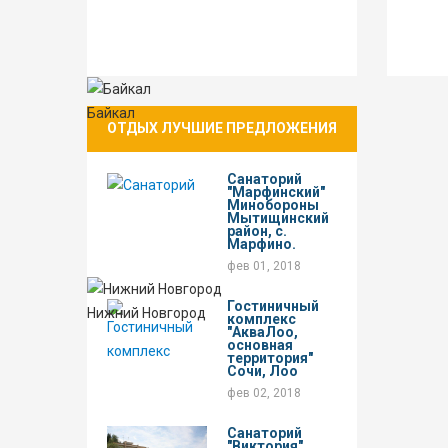
Байкал
ОТДЫХ ЛУЧШИЕ ПРЕДЛОЖЕНИЯ
Санаторий
"Марфинский"
Минобороны
Мытищинский
район, с.
Марфино.
фев 01, 2018
Гостиничный
Нижний Новгород
комплекс
"АкваЛоо,
основная
территория"
Сочи, Лоо
фев 02, 2018
Санаторий
"Виктория"