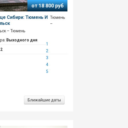
от 18 800 руб
це Сибири: Тюмень И
Тюмень
льск
–
ьск – Тюмень
ура:
Выходного дня
1
:
2
2
3
4
5
Ближайшие даты