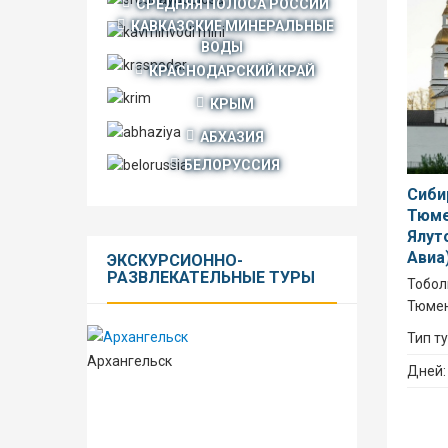
СРЕДНЯЯ ПОЛОСА РОССИИ
КАВКАЗСКИЕ МИНЕРАЛЬНЫЕ
ВОДЫ
КРАСНОДАРСКИЙ КРАЙ
КРЫМ
АБХАЗИЯ
БЕЛОРУССИЯ
Сиби
Тюме
Ялут
Авиа
ЭКСКУРСИОННО-
РАЗВЛЕКАТЕЛЬНЫЕ
ТУРЫ
Тобол
Тюме
Тип т
Архангельск
Дней